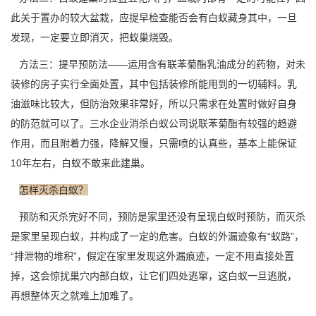
此关于置办的较大盆栽，应提早检查能否会有白蚁藏身其中，一旦
发现，一定要立即消灭，把蚁巢烧毁。
方法三：提早预防法——运用含有联苯菊酯乳油成分的
药物
，对未
装修的房子实行全面处置，其中包括装修所能用到的一切辅料。乳
油滋味比较大，但防治效果非常好，所以只需求在处置时做好自身
的防范就可以了。三水企业消杀白蚁公司说联苯菊酯有较强的
趋避
作用
，而且附着力强，降解又慢，只需喷的认真些，基本上能保证
10年左右，白蚁不敢来此建巢。
怎样灭杀白蚁？
预防和灭杀完好不同，预防是家里还没有呈现白蚁时预防，而灭杀
是家里
呈现白蚁
，并构成了一定的危害。白蚁的外漏迹象有“蚁路”，
“排泄物的堆积”，假定在家里发现这外漏痕迹，一定不用直接处置
掉，这会惊扰巢穴内部白蚁，让它们四处逃窜，这白蚁一旦逃脱，
再想整体灭之就难上加难了。