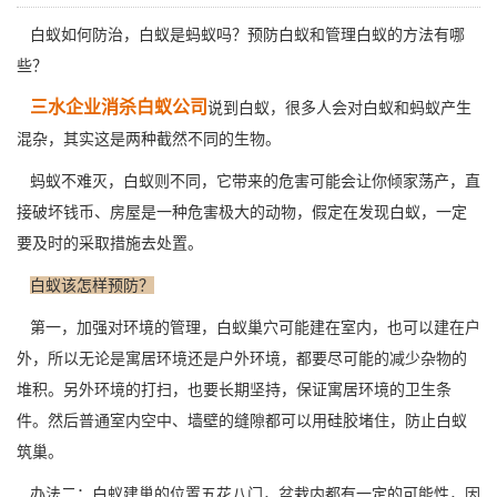
白蚁如何防治，白蚁是蚂蚁吗？预防白蚁和管理白蚁的方法有哪
些？
三水企业消杀白蚁公司
说到白蚁，很多人会对白蚁和蚂蚁产生
混杂，其实这是两种截然不同的生物。
蚂蚁不难灭，白蚁则不同，它带来的危害可能会让你倾家荡产，直
接破坏钱币、房屋是一种危害极大的动物，假定在发现白蚁，一定
要及时的
采取措施
去处置。
白蚁该怎样预防？
第一，加强对环境的管理，白蚁巢穴可能建在室内，也可以建在户
外，所以无论是寓居环境还是户外环境，都要尽可能的减少杂物的
堆积。另外环境的打扫，也要长期坚持，保证寓居环境的卫生条
件。然后普通室内空中、墙壁的缝隙都可以用硅胶堵住，防止白蚁
筑巢。
办法二：白蚁建巢的位置五花八门，盆栽内都有一定的可能性，因