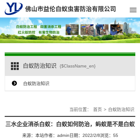
Tog
nav
白蚁防治知识
{$ClassName_en}
白蚁防治知识
当前位置：
首页
>
白蚁防治知识
三水企业消杀白蚁：白蚁如何防治，蚂蚁是不是白蚁
来源：本站
作者：admin
日期：2022/2/8
浏览：
55