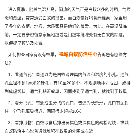
进入夏季，随着气温升高，闷热的天气正是白蚁众多的时期。气候
暖和潮湿，常常遭受白蚁的损害。而白蚁偏好啃食纤维素，家里用
了多年的衣柜、地板，木质家具是他们的最爱。为此，在高温降临
前，一定要亲密留意家里地缝或是门缝等缝隙处有无白蚁的踪迹，
以便提早预防及处置。
禅城白蚁防治中心
如何排查自家有没有蚁巢，
告诉您有哪些方
法？
1、看通气孔：普通以为是白蚁调理巢内气温和湿度的小孔。通气
孔直径不到1毫米如针孔，有10至20多个，不规则地排列成团，或排
列成虚线状。
通气孔
贴近蚁巢，因而找到了通气孔，就找到了蚁巢
2、看分飞孔：有翅成虫分飞的孔口，普通为长条形，孔口有泥封
住。分飞孔离巢很近，间隔很少超越10米
3、看排泄物：
白蚁取食
后排出黄褐色或深褐色的疏松泥块，禅城
白蚁防治中心说普通就堆积在蚁巢的外围或左近