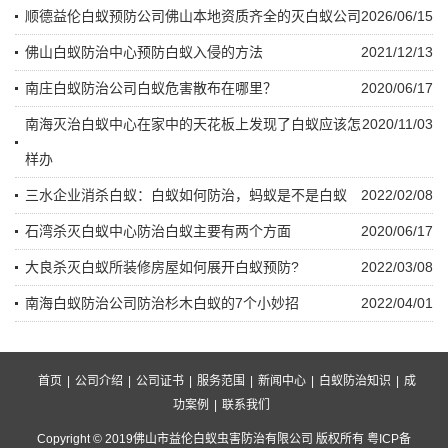
顺德益伦白蚁预防公司佛山本地资质齐全的灭白蚁公司
2026/06/15
佛山白蚁防治中心预防白蚁入侵的方法
2021/12/13
南庄白蚁防治公司白蚁危害散布在哪里？
2020/06/17
南海灭治白蚁中心在家中的天花板上发现了白蚁应该怎
2020/11/03
样办
三水企业消杀白蚁：白蚁如何防治，蚂蚁是不是白蚁
2022/02/08
石湾杀灭白蚁中心防治白蚁主要有两个方面
2020/06/17
大良杀灭白蚁所装修房屋如何展开白蚁预防?
2022/03/08
南海白蚁防治公司防治杉木白蚁的7个小妙招
2022/04/01
首页
|
公司介绍
|
公司证书
|
服务范围
|
新闻中心
|
白蚁防治知识
|
成
功案例
|
联系我们
Copyright © 2019佛山市益伦白蚁虫害防治有限公司 版权所有 粤ICP备