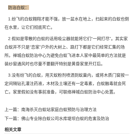
防治白蚁：
1.纷飞的白蚁翱翔才能不强，放一盆水在地上，扫起来的白蚁也倒
在水里，让它们彻底死亡。
2.假如是零散的白蚁的话用吸尘器就能将它们“一网打尽”。其实家
白蚁并不只是“恋家”户外的大树上、路灯下都是它们经常汇集的场
所。禅城白蚁防治中心为避免白蚁飞进本人家中最简单的方法就是
装纱窗通风时也尽量不要翻开特别是黄昏家里开灯后。
3.没有纷飞的白蚁，用灭蚁粉剂喷洒到蚁巢内，或将木质门窗按一
定间隔钻孔
灌注药液
，木材及土壤还有一定毒素，白蚁触毒就会死
亡。家里假如没有事前准备，可联络禅城白蚁防治中心处置。
上一篇：
南海杀灭白蚁站家庭白蚁预防与治理方法
下一篇：
佛山专业除白蚁公司水库堤坝白蚁的危害及防治
相关文章