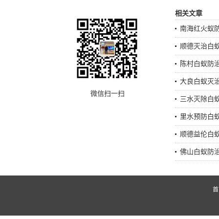
相关文章
南海红火蚁
顺德灭治白
陈村白蚁防
大良白蚁灭
微信扫一扫
三水灭除白
里水预防白
顺德益伦白
佛山白蚁防
首