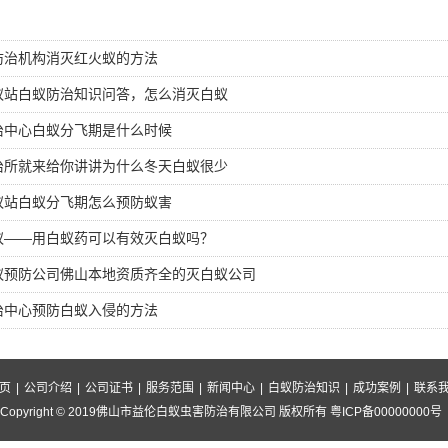
防治机构消灭红火蚁的方法
蚁站白蚁防治知识问答，怎么消灭白蚁
治中心白蚁分飞期是什么时候
治所就来给你讲讲为什么冬天白蚁很少
蚁站白蚁分飞期怎么预防蚁害
蚁——用白蚁药可以有效灭白蚁吗？
蚁预防公司佛山本地资质齐全的灭白蚁公司
治中心预防白蚁入侵的方法
页
|
公司介绍
|
公司证书
|
服务范围
|
新闻中心
|
白蚁防治知识
|
成功案例
|
联系
Copyright © 2019佛山市益伦白蚁虫害防治有限公司 版权所有 粤ICP备00000000号