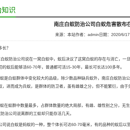
治知识
南庄白蚁防治公司白蚁危害散布
来源：本站
作者：admin
日期：2020/6/17
多长？
庄白蚁防治公司
说在一窝白蚁中，蚁后决议了这窝白蚁的存在与消亡，一
的蚁后能够活60-70年，普通都可活15-30年，最长可长达100多年。
蚁是白蚁群体中变化较大的品级，除少数品种缺兵蚁外，南庄白蚁防治公司
蚁，进而成为兵蚁，是群体的防卫者，虽有雌雄之分，但不能繁衍，由于失
蚁在蚁群中数量最多，占群体数量的绝大局部，有雌、雄性别之分，无生
蚁防治公司说离群的
工蚁
却只能存活几天。
公司说白蚁是蚂蚁的一种，整个体长可达60-70毫米，有的品种的
蚁后
以