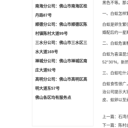
黑色不等。那
南海分公司：佛山市南海区桂
一、白蚁怎样
丹路87号
顺德分公司：佛山市顺德区陈
白蚁是卵生繁
婚配后约一星
村镇陈村大道99号
三水分公司：佛山市三水区三
二、
白蚁危害
水大道169号
白蚁为喜温昆
禅城分公司：佛山市禅城区南
52°30′N
庄大道92号
三、白蚁吃
高明分公司：佛山市高明区高
白蚁食性很广
明大道东57号
治公司提示大
佛山各区均有服务点
皮、蚁卵以至
上一篇：
石湾
下一篇：
陈村