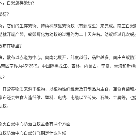
么，白蚁怎样繁衍？
繁衍？
衍，它们的生存繁衍、持续种族靠繁衍蚁（有翅成虫）来完成。南庄白蚁防
期就开端产卵，蚁卵孵化为幼蚁的过程约为二十天左右。幼蚁经过几次蜕
散布在哪里？
虫，散布以赤道为中心，向南北展开，纬度越低，品种越多。南庄白蚁防
，新热带区南界为45°25′S。中国除黑龙江、吉林、内蒙古、宁夏、青海
什么？
，其营养物质来源于植物，以植物性纤维素及其制品为主食，兼食真菌和
家它还会蛀食人造纤维、塑料、电线、电缆以至砖头、石块、金属等，也
幼蚁。
杀灭白蚁中心防治白蚁主要有两个方面
白蚁防治中心白蚁分飞期是什么时候