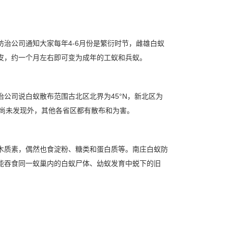
治公司通知大家每年4-6月份是繁衍时节，雌雄白蚁
皮，约一个月左右即可变为成年的工蚁和兵蚁。
治公司说
白蚁散布
范围古北区北界为45°N，新北区为
和新疆尚未发现外，其他各省区都有散布和为害。
木质素，偶然也食淀粉、糖类和蛋白质等。南庄白蚁防
能吞食同一蚁巢内的白蚁尸体、幼蚁发育中蜕下的旧