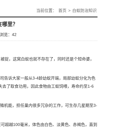
当前位置：
首页
>
白蚁防治知识
在哪里？
浏览：
42
旦被捉，这窝白蚁也就不存在了，同时还是个短命婆，
告诉大家一般从3-4龄幼蚁开端，局部幼蚁分化为色
去了取食功用，因此食物由工蚁饲喂，寿命约至1-6
殖机能，担任巢内很多冗杂的工作，可生存几星期至3-
至可超越100毫米，体色由白色、淡黄色、赤褐色，直到