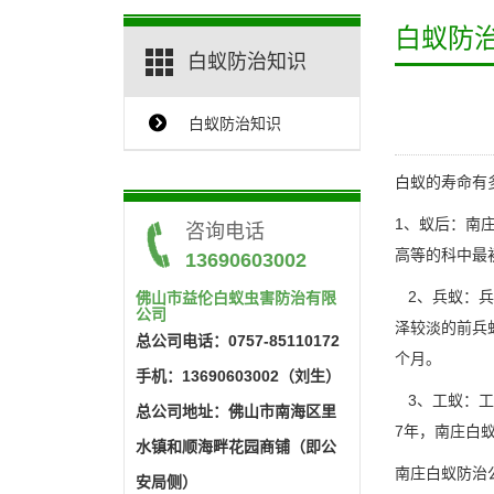
白蚁防
白蚁防治知识
白蚁防治知识
{$ClassName_en}
白蚁的寿命有
1、蚁后：
南
咨询电话
高等的科中最初
13690603002
2、兵蚁：兵
佛山市益伦白蚁虫害防治有限
公司
泽较淡的前兵
总公司电话：0757-85110172
个月。
手机：13690603002（刘生）
3、工蚁：工
总公司地址：佛山市南海区里
7年，南庄白
水镇和顺海畔花园商铺（即公
南庄白蚁防治
安局侧）