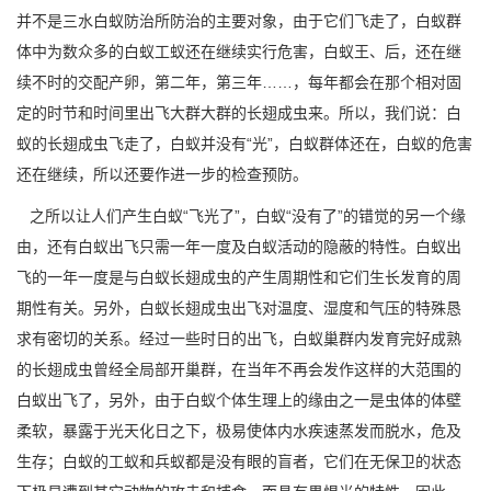
并不是三水白蚁防治所防治的主要对象，由于它们飞走了，白蚁群
体中为数众多的白蚁工蚁还在继续实行危害，白蚁王、后，还在继
续不时的交配产卵，第二年，第三年……，每年都会在那个相对固
定的时节和时间里出飞大群大群的长翅成虫来。所以，我们说：白
蚁的长翅成虫飞走了，白蚁并没有“光”，白蚁群体还在，白蚁的危害
还在继续，所以还要作进一步的
检查预防
。
之所以让人们产生白蚁“飞光了”，白蚁“没有了”的错觉的另一个缘
由，还有白蚁出飞只需一年一度及白蚁活动的隐蔽的特性。白蚁出
飞的一年一度是与白蚁长翅成虫的产生周期性和它们生长发育的周
期性有关。另外，白蚁长翅成虫出飞对温度、湿度和气压的特殊恳
求有密切的关系。经过一些时日的出飞，白蚁巢群内发育完好成熟
的
长翅成虫
曾经全局部开巢群，在当年不再会发作这样的大范围的
白蚁出飞了，另外，由于白蚁个体生理上的缘由之一是虫体的体壁
柔软，暴露于光天化日之下，极易使体内水疾速蒸发而脱水，危及
生存；
白蚁的工蚁
和兵蚁都是没有眼的盲者，它们在无保卫的状态