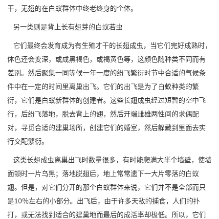
干，无翅的在白蚁群体中终老终身的个体。
另一类则是背上长有翅芽的白蚁若虫
它们最终会发育成为有生殖才干的长翅成虫，当它们完好成熟时，
体色还会变深，或成黑褐色，或褐黄色等，这颜色随种类不同而有
差别。然后聚集一同等候一年一度的
纷飞繁衍时节
中合适的气候条
件中在一定的时间里离巢出飞。它们的出飞是为了白蚁种类的繁
衍，它们是白蚁新群体的创建者。这些长翅成虫经过短暂的空中飞
行，后纷飞落地，脱去背上的翅，然后开端雌雄两性间的求偶配
对，寻觅合适的建巢场所，创建它们的婚室，然后躲藏到里面去实
行交配繁衍。
这类长翅成虫离巢出飞时数量很多，有时能爬满大半个墙壁，使墙
面顿时一片乌黑；落地脱翅后，地上常常遗下一大片零落的白蚁
翅。但是，对它们分开的那个白蚁群体来说，它们并不是全部而只
是10％左右的小部分。出飞后，由于许多天敌的捕食，人们的扑
打，或无法找到适合的建巢地而最后的成活率却极低。所以，它们