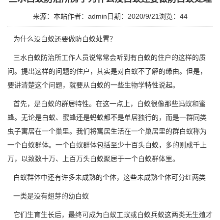
来源：本站
作者：admin
日期：2020/9/21
浏览：
44
为什么没白蚁还要做防白蚁处置？
三水白蚁防治所
工作人员说常常会听到有白蚁的住户的这样的质
问。提出这样的问题的住户，其实是对白蚁不了解的缘由。但是，
要讲清楚这个问题，就要从白蚁的一些生物学特性说起。
首先，是白蚁的群居特性。在这一点上，白蚁很像那些蚂蚁和蜜
蜂。无论是白蚁、蜜蜂还是蚂蚁都不是单居独行的，而是一群同类
虫子寓居在一个巢里。我们将寓居生活在一个巢居里的群白蚁称为
一个白蚁群体。一个白蚁群体包括至少十百头白蚁，多的则成千上
万，以致数十万、上百万头白蚁聚居于一个白蚁群体里。
白蚁群体中还有许多未成熟的个体，这些未成熟个体可分红两类
一类是没有翅芽的幼白蚁
它们生育生长后，最终可成为白蚁工蚁或白蚁兵蚁这两类无生殖才