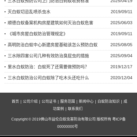
三水白蚁预防公司上门防治白蚂蚁收费标准
2025/04/19
灭白蚁切忌乱喷杀虫水
2019/09/11
顺德白蚁备案机构房屋建筑如何灭治白蚁危害
2025/06/03
《城市房屋白蚁防治管理规定》
2019/09/11
高明防治白蚁中心新建房屋基础该怎么预防白蚁
2025/08/05
三水除四害公司几种有效防治臭屁虫的措施
2025/09/04
里水白蚁防治：白蚁死了还需要做预防吗？
2019/12/17
三水白蚁防治公司白蚁除了吃木头还吃什么
2020/12/04
首页
|
公司介绍
|
公司证书
|
服务范围
|
新闻中心
|
白蚁防治知识
|
成
功案例
|
联系我们
Copyright © 2019佛山市益伦白蚁虫害防治有限公司 版权所有 粤ICP备
00000000号