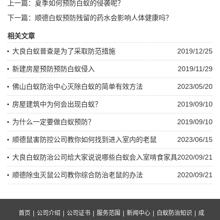
上一篇：
夏季如何预防白蚁的侵袭呢？
下一篇：
顺德白蚁预防残留的药水会影响人体健康吗？
相关文章
大良白蚁普查是为了采取防范措施
2019/12/25
新建房屋预防预防白蚁侵入
2019/11/29
佛山白蚁防治中心灭除白蚁的简单有效方法
2023/05/20
房屋建筑中为何会出现白蚁？
2019/09/10
为什么一定要做白蚁预防？
2019/09/10
顺德鼠害防控公司教你如何找到进入室内的老鼠
2023/06/15
大良白蚁防治公司给大家说说哪些白蚁会入室啃食家具
2020/09/21
顺德除虫灭鼠公司教你综合防治老鼠的办法
2020/09/21
首页
|
公司介绍
|
公司证书
|
服务范围
|
新闻中心
|
白蚁防治知识
|
成