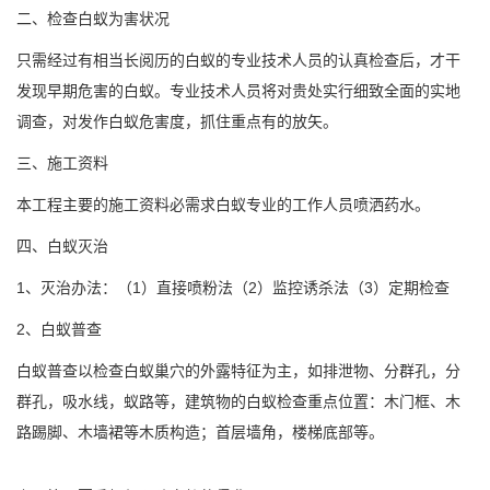
二、检查白蚁为害状况
只需经过有相当长阅历的白蚁的专业技术人员的认真检查后，才干
发现早期危害的白蚁。专业技术人员将对贵处实行细致
全面的实地
调查
，对发作白蚁危害度，抓住重点有的放矢。
三、施工资料
本工程主要的施工资料必需求白蚁专业的工作人员喷洒药水。
四、白蚁灭治
1、灭治办法：（1）直接喷粉法（2）监控诱杀法（3）定期检查
2、白蚁普查
白蚁普查以
检查白蚁
巢穴的外露特征为主，如排泄物、分群孔，分
群孔，吸水线，蚁路等，建筑物的白蚁检查重点位置：木门框、木
路踢脚、木墙裙等木质构造；首层墙角，楼梯底部等。