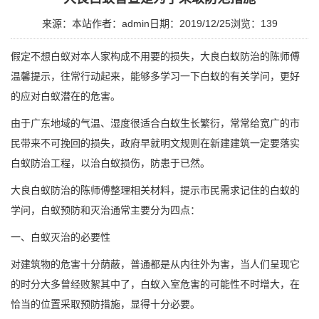
来源：本站
作者：admin
日期：2019/12/25
浏览：
139
假定不想白蚁对本人家构成不用要的损失，大良白蚁防治的陈师傅
温馨提示，往常行动起来，能够多学习一下白蚁的有关学问，更好
的应对白蚁潜在的危害。
由于广东地域的气温、湿度很适合白蚁生长繁衍，常常给宽广的市
民带来不可挽回的损失，政府早就明文规则在新建建筑一定要落实
白蚁防治工程，以治白蚁损伤，防患于已然。
大良白蚁防治
的陈师傅整理相关材料，提示市民需求记住的白蚁的
学问，白蚁预防和灭治通常主要分为四点：
一、白蚁灭治的必要性
对建筑物的危害十分荫蔽，普通都是从内往外为害，当人们呈现它
的时分大多曾经败絮其中了，
白蚁入室危害
的可能性不时增大，在
恰当的位置
采取预防措施
，显得十分必要。