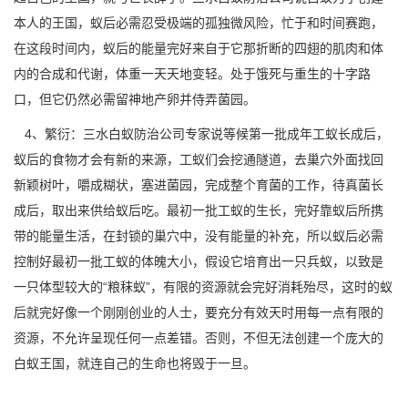
本人的王国，蚁后必需忍受极端的孤独微风险，忙于和时间赛跑，
在这段时间内，蚁后的能量完好来自于它那折断的四翅的肌肉和体
内的合成和代谢，体重一天天地变轻。处于饿死与重生的十字路
口，但它仍然必需留神地产卵并侍弄菌园。
4、繁衍：三水白蚁防治公司专家说等候第一批成年
工蚁
长成后，
蚁后的食物才会有新的来源，工蚁们会挖通隧道，去巢穴外面找回
新颖树叶，嚼成糊状，塞进菌园，完成整个育菌的工作，待真菌长
成后，取出来供给蚁后吃。最初一批工蚁的生长，完好靠蚁后所携
带的能量生活，在封锁的巢穴中，没有能量的补充，所以蚁后必需
控制好最初一批工蚁的体魄大小，假设它培育出一只兵蚁，以致是
一只体型较大的“粮秣蚁”，有限的资源就会完好消耗殆尽，这时的蚁
后就完好像一个刚刚创业的人士，要充分有效天时用每一点有限的
资源，不允许呈现任何一点差错。否则，不但无法创建一个庞大的
白蚁王国，就连自己的生命也将毁于一旦。