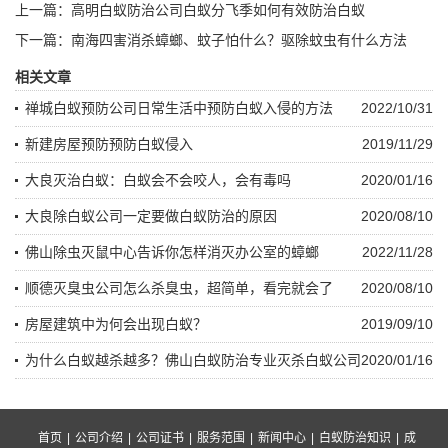
上一篇：
高明白蚁防治公司白蚁分飞季如何有效防治白蚁
下一篇：
南海四害消杀蟑螂、蚊子怕什么？驱除蚊虫有什么方法
相关文章
禅城白蚁预防公司日常生活中预防白蚁入侵的方法
2022/10/31
新建房屋预防预防白蚁侵入
2019/11/29
大良灭治白蚁：白蚁会不会咬人，会有毒吗
2020/01/16
大良除白蚁公司一定要做白蚁防治的原因
2020/08/10
佛山除虫灭鼠中心告诉你怎样消灭办公室的蟑螂
2022/11/28
顺德灭臭虫公司怎么杀臭虫，超简单，看完就会了
2020/08/10
房屋建筑中为何会出现白蚁？
2019/09/10
为什么白蚁越杀越多？佛山白蚁防治专业灭杀白蚁公司
2020/01/16
首页
|
公司介绍
|
公司证书
|
服务范围
|
新闻中心
|
白蚁防治知识
|
成