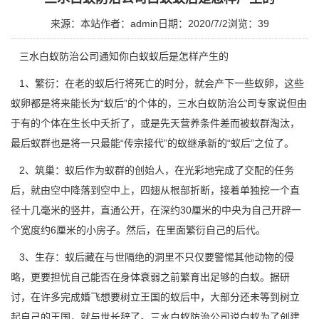
来源：本站
作者：admin
日期：2020/7/2
浏览：
39
三水白蚁防治公司
通知你白蚁蚁后是怎样产生的
1、繁衍：在老的蚁后行将死亡的时分，就会产下一些蚁卵，这些
蚁卵都是将来能长为“蚁后”的个体的，三水白蚁防治公司专家说但由
于有的个体在生长中夭折了，或是先天营养条件差而被蚁群淘汰，
最后蚁群也是将一只最能“传宗接代”的蚁继承新的“蚁后”之位了。
2、筑巢：
蚁后
作为蚁群的创始人，在光彩地完成了交配的任务
后，就由空中降落到空中上，四翅从根部折断，接着单独挖一个直
径十几毫米的竖井，直通公开，在深约30厘米的中央为自己开辟一
个宽度约6厘米的小房子。然后，在里面繁衍自己的后代。
3、生存：蚁后藏在与世隔绝的洞里不只仅要警惕其他动物的侵
略，更要担忧自己能否在身体衰弱之前繁育出足够的白蚁。据研
讨，在许多完成婚飞想要树立王国的蚁后中，大部分还未等到树立
起自己的王国，就与世长辞了。三水
白蚁防治公司
说白蚁为了创建