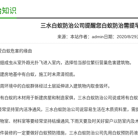
治知识
三水白蚁防治公司提醒您白蚁防治需提
来源：本站
作者：admin
日期：2020/8/29
白蚁危害的缘由
翅成虫从室外趋光扑飞进入室内，选择恰当部位繁衍营巢
危害建筑物
。
建房地基中有白蚁，施工时未肃清彻底。
周环境中的白蚁群体经过土层延伸进入建筑物内取食毁坏。
有白蚁的木材用于新建房屋和制造家俱，三水白蚁防治公司说或将有白蚁
经常坚持室内洁净通风，三水白蚁防治公司说容易生活在木质资料里，需
物室、材料室等要经常坚持枯燥通风,下雨天要及时关好窗户以防室内及
件装修的一定要做好白蚁预防措施，
三水白蚁防治公司
先用白蚁预防药