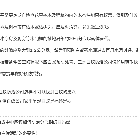
平常要定期自检查花草树木及建筑物内的木构件能否有蚁患，做到及时发
地及树林带有枯木或枯树头，应及时清算，以免滋生蚁患。
冲凉房及厨房等木门框的插地局部约20公分应以砖体替代。
的缝隙应割大到1-2公分宽，然后用预防白蚁药水灌进去再用水泥封好，
板若条件答应的状况下应
白蚁预防
处置，三水白蚁防治公司说如周转期快(
意提早做好预防措施。
白蚁防治公司怎样才可以找到白蚁的巢穴
防治白蚁公司家里呈现白蚁是福还是祸
白蚁中心应该如何防治分飞期的白蚂蚁
治宣传活动的必要性！