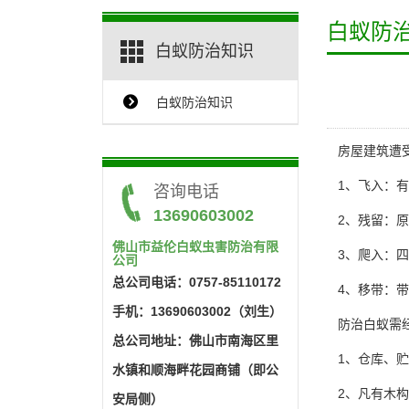
白蚁防
白蚁防治知识
白蚁防治知识
{$ClassName_en}
房屋建筑遭受
1、飞入：有
咨询电话
13690603002
2、残留：原
佛山市益伦白蚁虫害防治有限
3、爬入：四
公司
总公司电话：0757-85110172
4、移带：带
手机：13690603002（刘生）
防治白蚁
需
总公司地址：佛山市南海区里
1、仓库、贮
水镇和顺海畔花园商铺（即公
2、凡有木构
安局侧）