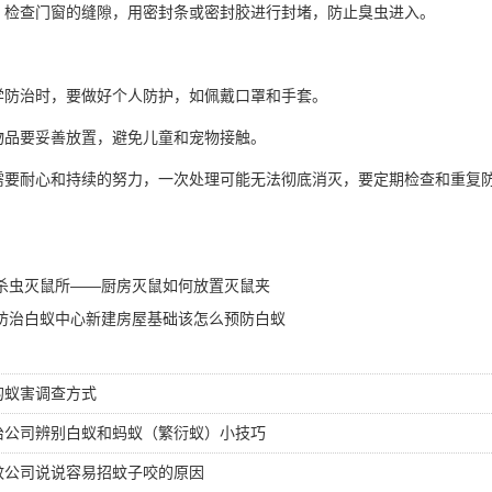
：检查门窗的缝隙，用密封条或密封胶进行封堵，防止臭虫进入。
学防治时，要做好个人防护，如佩戴口罩和手套。
物品要妥善放置，避免儿童和宠物接触。
需要耐心和持续的努力，一次处理可能无法
彻底消灭
，要定期检查和重复
杀虫灭鼠所——厨房灭鼠如何放置灭鼠夹
防治白蚁中心新建房屋基础该怎么预防白蚁
的蚁害调查方式
治公司辨别白蚁和蚂蚁（繁衍蚁）小技巧
蚊公司说说容易招蚊子咬的原因