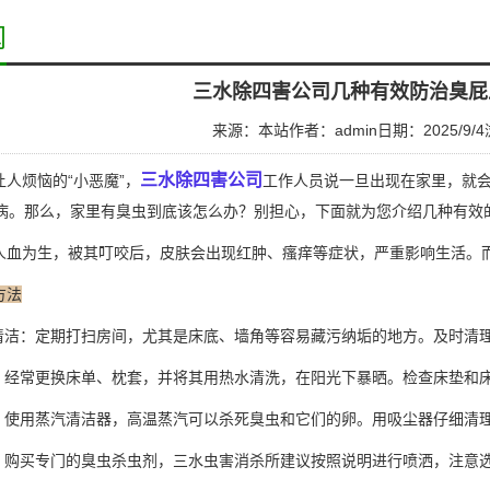
闻
三水除四害公司几种有效防治臭屁
来源：本站
作者：admin
日期：2025/9/4
三水除四害公司
人烦恼的“小恶魔”，
工作人员说一旦出现在家里，就
病。那么，家里有臭虫到底该怎么办？别担心，下面就为您介绍几种有效
血为生，被其叮咬后，皮肤会出现红肿、瘙痒等症状，严重影响生活。
方法
清洁：定期打扫房间，尤其是床底、墙角等容易藏污纳垢的地方。
及时清
：经常更换床单、枕套，并将其用热水清洗，在阳光下暴晒。检查床垫和
：使用蒸汽清洁器，高温蒸汽可以杀死臭虫和它们的卵。用吸尘器仔细清
：购买专门的臭虫
杀虫剂
，三水虫害消杀所建议按照说明进行喷洒，注意