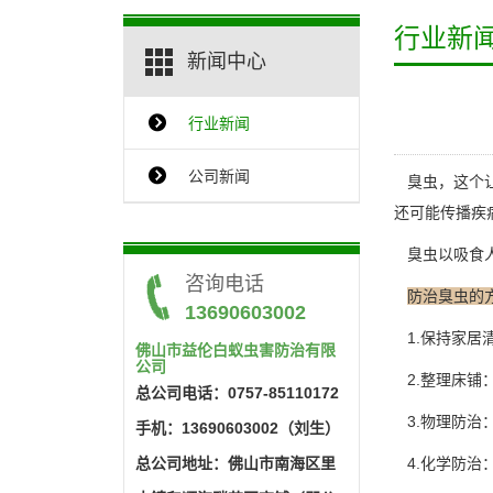
行业新
新闻中心
行业新闻
{$ClassName_en}
公司新闻
臭虫，这个让
还可能传播疾
臭虫以吸食人
咨询电话
防治臭虫的
13690603002
1.保持家居
佛山市益伦白蚁虫害防治有限
公司
2.整理床铺
总公司电话：0757-85110172
3.物理防治
手机：13690603002（刘生）
总公司地址：佛山市南海区里
4.化学防治