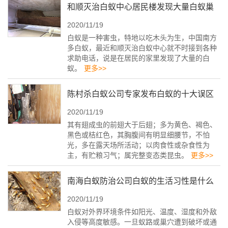
和顺灭治白蚁中心居民楼发现大量白蚁巢
2020/11/19
看完直冒冷汗
白蚁是一种害虫，特地以吃木头为生，中国南方
多白蚁，最近和顺灭治白蚁中心就不时接到各种
求助电话，说是在居民的家里发现了大量的白
蚁。
更多>>
陈村杀白蚁公司专家发布白蚁的十大误区
2020/11/19
其有翅成虫的前翅大于后翅；多为黄色、褐色、
黑色或桔红色，其胸腹间有明显细腰节，不怕
光，多在露天场所活动；以肉食性或杂食性为
主，有贮粮习气；属完整变态类昆虫。
更多>>
南海白蚁防治公司白蚁的生活习性是什么
2020/11/19
白蚁对外界环境条件如阳光、温度、湿度和外敌
入侵等高度敏感。一旦蚁路或巢穴遭到破坏或通