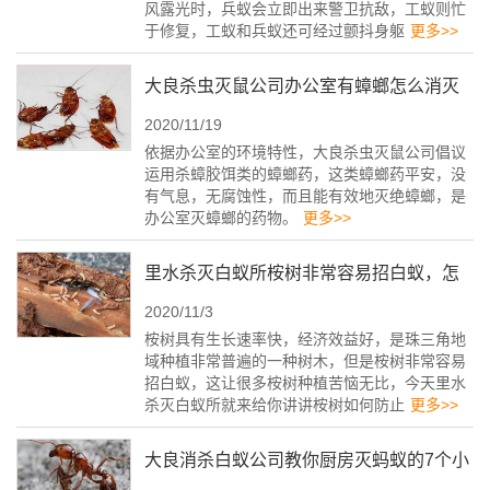
风露光时，兵蚁会立即出来警卫抗敌，工蚁则忙
于修复，工蚁和兵蚁还可经过颤抖身躯
更多>>
大良杀虫灭鼠公司办公室有蟑螂怎么消灭
2020/11/19
依据办公室的环境特性，大良杀虫灭鼠公司倡议
运用杀蟑胶饵类的蟑螂药，这类蟑螂药平安，没
有气息，无腐蚀性，而且能有效地灭绝蟑螂，是
办公室灭蟑螂的药物。
更多>>
里水杀灭白蚁所桉树非常容易招白蚁，怎
2020/11/3
么预防白蚁
桉树具有生长速率快，经济效益好，是珠三角地
域种植非常普遍的一种树木，但是桉树非常容易
招白蚁，这让很多桉树种植苦恼无比，今天里水
杀灭白蚁所就来给你讲讲桉树如何防止
更多>>
大良消杀白蚁公司教你厨房灭蚂蚁的7个小