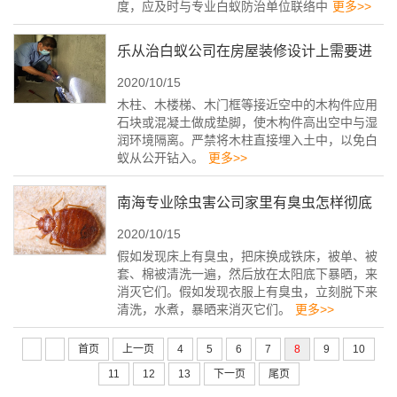
度，应及时与专业白蚁防治单位联络中
更多>>
乐从治白蚁公司在房屋装修设计上需要进
2020/10/15
行考虑白蚁防治吗？
木柱、木楼梯、木门框等接近空中的木构件应用
石块或混凝土做成垫脚，使木构件高出空中与湿
润环境隔离。严禁将木柱直接埋入土中，以免白
蚁从公开钻入。
更多>>
南海专业除虫害公司家里有臭虫怎样彻底
2020/10/15
消灭？被咬用什么药最好
假如发现床上有臭虫，把床换成铁床，被单、被
套、棉被清洗一遍，然后放在太阳底下暴晒，来
消灭它们。假如发现衣服上有臭虫，立刻脱下来
清洗，水煮，暴晒来消灭它们。
更多>>
首页
上一页
4
5
6
7
8
9
10
11
12
13
下一页
尾页