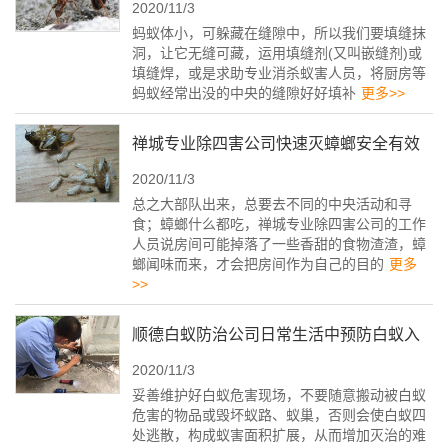
2020/11/3
办法
蚂蚁体小，可躲藏在缝隙中，所以我们要填缝抹
洞，让它无缝可藏，运用填缝剂(又叫嵌缝剂)或
填缝焊，或是求助专业消杀蚁害人员，将厨房等
蚂蚁经常出没的中央的缝隙好好填补
更多>>
禅城专业除四害公司快速灭蟑螂安全有效
2020/11/3
的方法有哪些
总之大部队出来，总要去不同的中央活动和寻
食；蟑螂什么都吃，禅城专业除四害公司的工作
人员说房间可能掉落了一些香甜的食物渣渣，蟑
螂闻味而来，才会把房间作为自己的目的
更多
>>
顺德白蚁防治公司日常生活中预防白蚁入
2020/11/3
侵的办法
妥善维护好白蚁危害现场，不要随意搬动被白蚁
危害的物品或毁坏蚁路、蚁巢，否则会使白蚁四
处逃散，构成蚁害面积扩展，从而增加灭治的难